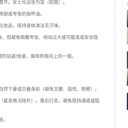
剪整齐。女士化淡妆为宜（如需）。
涂艳丽或夸张的指甲油。
或化妆品，保持身体清洁无汗味。
备，但避免佩戴夸张、响动过大或可能造成安全隐
的站姿/坐姿，展现积极向上的一面。
手自然下垂或交叠身前（避免叉腰、插兜、抱臂）。
跑（紧急情况除外）。靠右行走，避免阻挡通道或阻
坐。