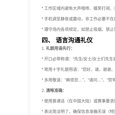
* 工作区域内避免大声喧哗、嬉笑打闹
* 手机调至静音或震动，非工作必要不
* 遵守场内各项规定，如禁止吸烟、禁
四、 语言沟通礼仪
1.
礼貌用语先行：
* 开口必带称谓：“先生/女士/女士们先生
* 常用十字礼貌用语：“您好、请、谢谢
* 多用敬语：“麻烦您…”、“请问…”、“劳
2.
清晰准确：
* 使用普通话（在中国大陆）或赛事要
* 表达简洁明了，确保信息准确无误（