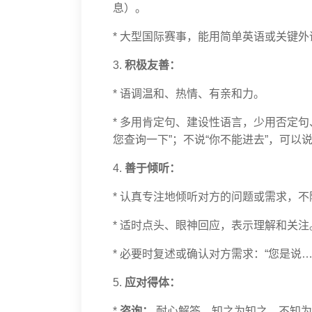
息）。
* 大型国际赛事，能用简单英语或关键
3.
积极友善：
* 语调温和、热情、有亲和力。
* 多用肯定句、建设性语言，少用否定句
您查询一下”；不说“你不能进去”，可以
4.
善于倾听：
* 认真专注地倾听对方的问题或需求，
* 适时点头、眼神回应，表示理解和关注
* 必要时复述或确认对方需求：“您是说…
5.
应对得体：
*
咨询：
耐心解答，知之为知之，不知为