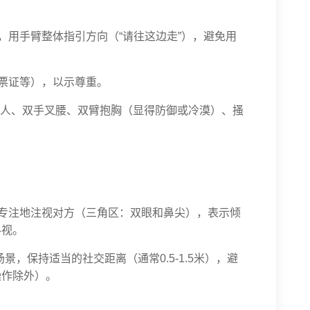
，用手臂整体指引方向（“请往这边走”），避免用
、票证等），以示尊重。
人、双手叉腰、双臂抱胸（显得防御或冷漠）、搔
、专注地注视对方（三角区：双眼和鼻尖），表示倾
斜视。
，保持适当的社交距离（通常0.5-1.5米），避
操作除外）。