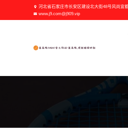
河北省石家庄市长安区建设北大街48号风尚宜都0
www.j9.com@j909.vip