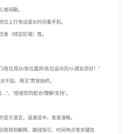
、扎堆闲聊。
在岗位上打电话或长时间看手机。
止饮食（特定区域）等。
们/各位观众/各位嘉宾/各位运动员/小朋友您好！”
、对不起、再见”贯穿始终。
驾…”、“感谢您的配合/理解/支持”。
求的官方语言，语速适中，发音清晰。
特别是规则解释、路线指引、时间地点等关键信