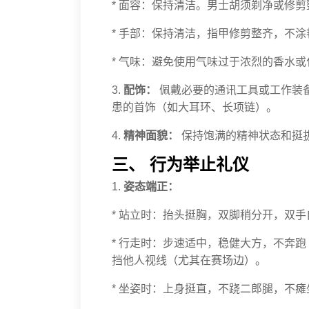
* 面容：保持清洁。男士胡须剃净或修
* 手部：保持清洁，指甲修剪整齐，不
* 气味：避免使用气味过于浓烈的香水
3.
配饰：
佩戴必要的通讯工具或工作装
患的首饰（如大耳环、长项链）。
4.
精神面貌：
保持饱满的精神状态和挺拔
三、 行为举止礼仪
1.
姿态端正：
* 站立时：抬头挺胸，双脚稍分开，双
* 行走时：步速适中，稳健大方，不奔
挡他人视线（尤其在赛场边）。
* 坐姿时：上身挺直，不跷二郎腿，不瘫