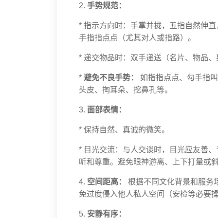
2.
手势规范：
* 指示方向时：手掌并拢，五指自然伸直
手指指点点（尤其对人或指路）。
* 递交物品时：双手递送（名片、物品
*
避免不良手势：
如指指点点、勾手指叫
头皮、掏耳朵、挖鼻孔等。
3.
面部表情：
* 保持自然、真诚的微笑。
* 目光交流：与人交谈时，目光应友善
听和尊重。避免眼神游离、上下打量或
4.
空间距离：
根据不同文化背景和服务场景
免过度侵入他人私人空间（安检等必要
5.
安静有序：