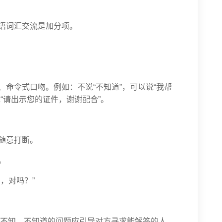
外语词汇交流是加分项。
、命令式口吻。例如：不说“不知道”，可以说“我帮
说“请出示您的证件，谢谢配合”。
不随意打断。
。
，对吗？”
不知。不知道的问题应引导对方寻求能解答的人