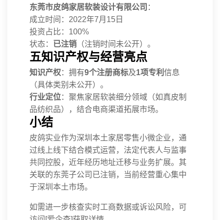
东莞市皮鸽家居软装设计有限公司
：
成立时间：2022年7月15日
投资占比：100%
状态：
已注销
（注销时间未公开）。
五知识产权与经营亮点
知识产权
：拥有
9个注册商标
及
1项专利
信息
（具体类别未公开）。
行业定位
：聚焦家居软装细分领域（如真皮制
品纺织品），结合电商渠道拓展市场。
小结
皮鸽实业作为深圳本土家居零售小微企业，通
过线上线下结合模式运营，法定代表人与监事
共同控股，近年经历地址迁移与业务扩展。其
关联的东莞子公司已注销，当前经营重心集中
于深圳本土市场。
如需进一步核查实时工商数据或诉讼风险，可
访问[爱企查]获取详情。