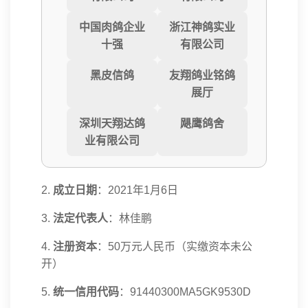
中国肉鸽企业
浙江神鸽实业
十强
有限公司
黑皮信鸽
友翔鸽业铭鸽
展厅
深圳天翔达鸽
飓鹰鸽舍
业有限公司
2.
成立日期
：2021年1月6日
3.
法定代表人
：林佳鹏
4.
注册资本
：50万元人民币（实缴资本未公
开）
5.
统一信用代码
：91440300MA5GK9530D