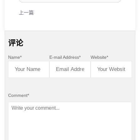
上一篇
评论
Name
*
E-mail Address
*
Website
*
Comment
*