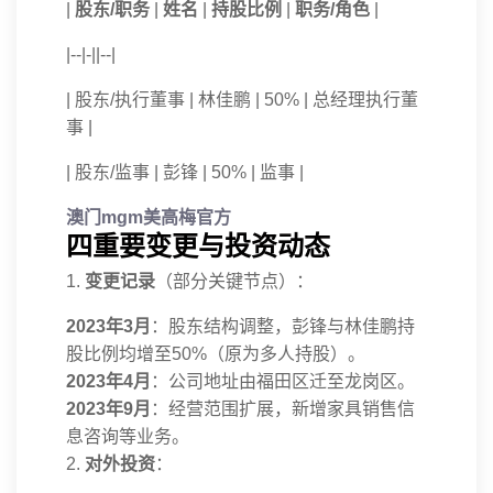
|
股东/职务
|
姓名
|
持股比例
|
职务/角色
|
|--|-||--|
| 股东/执行董事 | 林佳鹏 | 50% | 总经理执行董
事 |
| 股东/监事 | 彭锋 | 50% | 监事 |
澳门mgm美高梅官方
四重要变更与投资动态
1.
变更记录
（部分关键节点）：
2023年3月
：股东结构调整，彭锋与林佳鹏持
股比例均增至50%（原为多人持股）。
2023年4月
：公司地址由福田区迁至龙岗区。
2023年9月
：经营范围扩展，新增家具销售信
息咨询等业务。
2.
对外投资
：